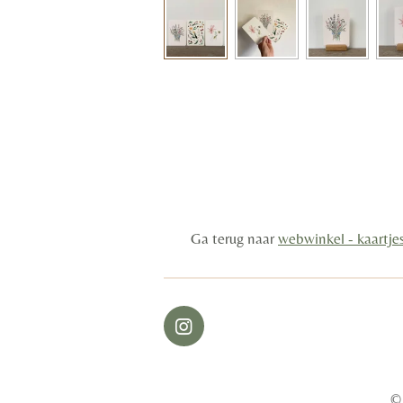
Ga terug naar
webwinkel - kaartje
I
n
s
t
©