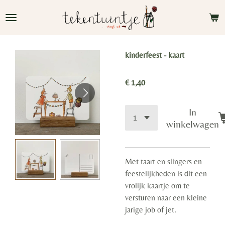
Ga
direct
naar
de
kinderfeest - kaart
hoofdinhoud
€ 1,40
In
winkelwagen
Met taart en slingers en
feestelijkheden is dit een
vrolijk kaartje om te
versturen naar een kleine
jarige job of jet.