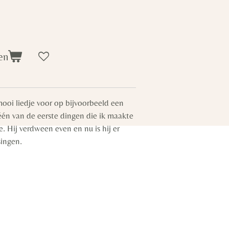
en
mooi liedje voor op bijvoorbeeld een
één van de eerste dingen die ik maakte
e. Hij verdween even en nu is hij er
singen.