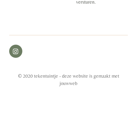
versturen.
I
n
s
t
© 2020 tekentuintje - deze website is gemaakt met
a
g
jouwweb
r
a
m