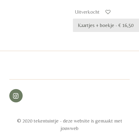
Uitverkocht
I
n
s
t
© 2020 tekentuintje - deze website is gemaakt met
a
g
jouwweb
r