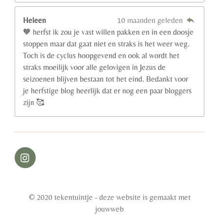
Heleen
10 maanden geleden
🧡 herfst ik zou je vast willen pakken en in een doosje
stoppen maar dat gaat niet en straks is het weer weg.
Toch is de cyclus hoopgevend en ook al wordt het
straks moeilijk voor alle gelovigen in Jezus de
seizoenen blijven bestaan tot het eind. Bedankt voor
je herfstige blog heerlijk dat er nog een paar bloggers
zijn 🥰
I
n
s
t
© 2020 tekentuintje - deze website is gemaakt met
a
g
jouwweb
r