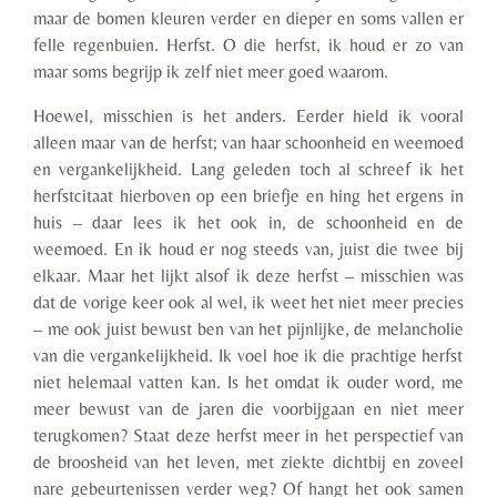
maar de bomen kleuren verder en dieper en soms vallen er
felle regenbuien. Herfst. O die herfst, ik houd er zo van
maar
soms begrijp ik zelf niet
meer g
oed waarom.
Hoewel, misschien
is het
anders. Eerder hield ik vooral
alleen maar van de herfst; van haar schoonheid en weemoed
en vergankelijkheid.
Lang geleden
toch al
schreef ik
het
herfstcitaat
hierboven
op een briefje
en hing het ergens in
huis – daar lees ik het ook in, de schoonheid en de
weemoed.
En ik
houd er nog steeds van,
juist die twee bij
elkaar.
M
aar het lijkt alsof ik deze herfst – misschien was
dat de vorige keer ook al wel, ik weet het niet meer precies
– me ook juist bewust ben van het pijnlijke,
de melancholie
van die vergankelijkheid.
Ik voel hoe ik die prachtige herfst
niet helemaal vatten kan.
Is het omdat ik ouder word,
me
meer bewust van de jaren die voorbijgaan en niet meer
terugkomen
?
Staat deze herfst meer in het perspectief van
de broosheid van het leven, met ziekte dichtbij en zoveel
nare gebeurtenissen verder weg?
Of hangt het ook samen