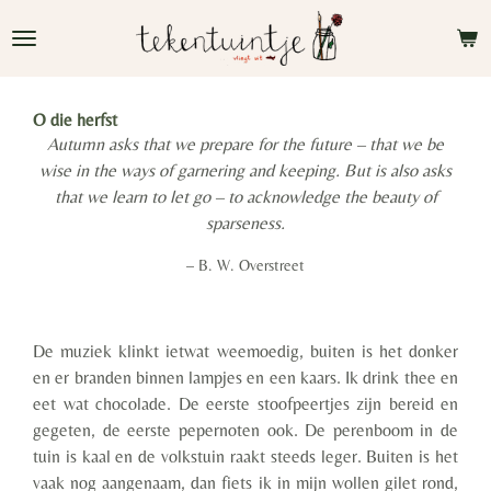
Ga
direct
naar
de
O die herfst
hoofdinhoud
Autumn asks that we prepare for the future – that we be
wise in the ways of garnering and keeping. But is also asks
that we learn to let go – to acknowledge the beauty of
sparseness.
– B. W. Overstreet
De muziek klinkt ietwat weemoedig, buiten is het donker
en er branden binnen lampjes en een kaars. Ik drink thee en
eet wat chocolade. De eerste stoofpeertjes zijn bereid en
gegeten, de eerste pepernoten ook. De perenboom in de
tuin is kaal en de volkstuin raakt steeds leger. Buiten is het
vaak nog aangenaam, dan fiets ik in mijn wolle
n gilet
rond,